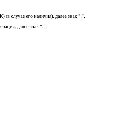
в случае его наличия), далее знак ";",
рация, далее знак ":",