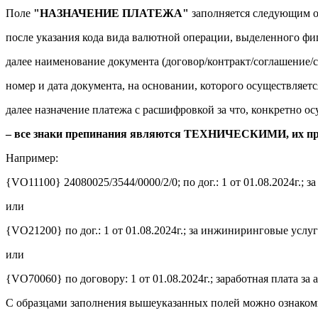
Поле
"НАЗНАЧЕНИЕ ПЛАТЕЖА"
заполняется следующим о
после указания кода вида валютной операции, выделенного фигу
далее наименование документа (договор/контракт/соглашение/сч
номер и дата документа, на основании, которого осуществляется
далее назначение платежа с расшифровкой за что, конкретно ос
– все знаки препинания являются ТЕХНИЧЕСКИМИ, их 
Например:
{VO11100} 24080025/3544/0000/2/0; по дог.: 1 от 01.08.2024г.; за
или
{VO21200} по дог.: 1 от 01.08.2024г.; за инжиниринговые услуги
или
{VO70060} по договору: 1 от 01.08.2024г.; заработная плата за а
С образцами заполнения вышеуказанных полей можно ознаком